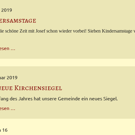
Landeskirche
i 2019
ersamstage
die schöne Zeit mit Josef schon
wieder vorbei! Sieben Kindersamstage
Kindersamstage
lesen …
uar 2019
neue Kirchensiegel
fang des Jahres hat unsere Gemeinde ein neues Siegel.
Das
lesen …
neue
Kirchensiegel
n 16