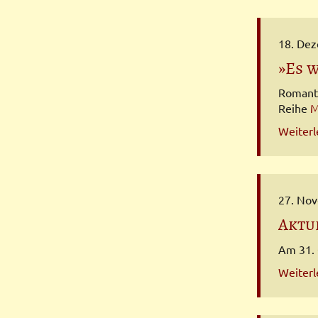
18. De
»Es 
Romanti
Reihe
M
Weiter
27. No
Aktu
Am 31. 
Weiter