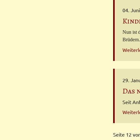
04. Jun
Kind
Nun ist 
Brüdern.
Weiter
29. Jan
Das 
Seit An
Weiter
Seite 12 vo