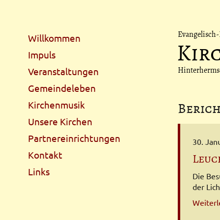
Navigation
Evangelisch-
Willkommen
Kir
überspringen
Impuls
Veranstaltungen
Hinterhermsdo
Gemeindeleben
Kirchenmusik
Beric
Unsere Kirchen
Partnereinrichtungen
30. Jan
Kontakt
Leuc
Links
Die Bes
der Lic
Weiter