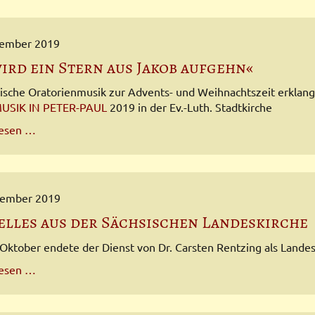
der
Lichtenhainer
Kirche
zember 2019
wird ein Stern aus Jakob aufgehn«
sche Oratorienmusik zur Advents- und Weihnachtszeit erklan
USIK IN PETER-PAUL
2019 in der Ev.-Luth. Stadtkirche
»Es
lesen …
wird
ein
Stern
aus
vember 2019
Jakob
elles aus der Sächsischen Landeskirche
aufgehn«
Oktober endete der Dienst von Dr. Carsten Rentzing als Landes
Aktuelles
lesen …
aus
der
Sächsischen