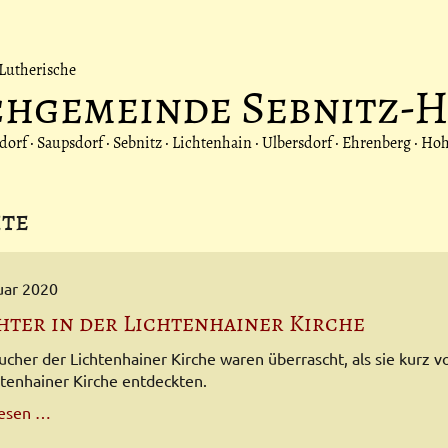
Lutherische
chgemeinde Sebnitz-
rf · Saupsdorf · Sebnitz · Lichtenhain · Ulbersdorf · Ehrenberg · Ho
hte
uar 2020
hter in der Lichtenhainer Kirche
ucher der Lichtenhainer Kirche waren überrascht, als sie kurz
htenhainer Kirche entdeckten.
Leuchter
lesen …
in