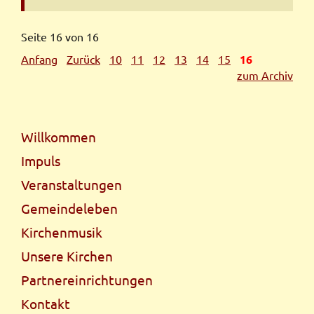
bei
Kaleb
Seite 16 von 16
Anfang
Zurück
10
11
12
13
14
15
16
zum Archiv
Navigation
Willkommen
überspringen
Impuls
Veranstaltungen
Gemeindeleben
Kirchenmusik
Unsere Kirchen
Partnereinrichtungen
Kontakt