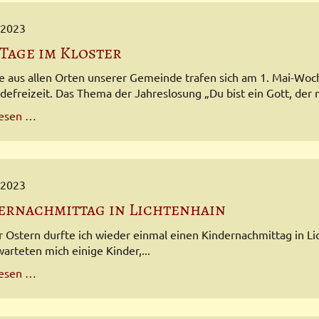
Gemeindefest
 2023
 Tage im Kloster
e aus allen Orten unserer Gemeinde trafen sich am 1. Mai-Woc
efreizeit. Das Thema der Jahreslosung „Du bist ein Gott, der mi
Drei
lesen …
Tage
im
Kloster
 2023
ernachmittag in Lichtenhain
r Ostern durfte ich wieder einmal einen Kindernachmittag in Lic
warteten mich einige Kinder,...
Kindernachmittag
lesen …
in
Lichtenhain