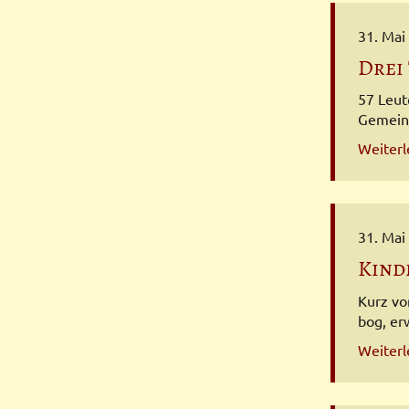
31. Mai
Drei
57 Leut
Gemeind
Weiter
31. Mai
Kind
Kurz vo
bog, er
Weiter