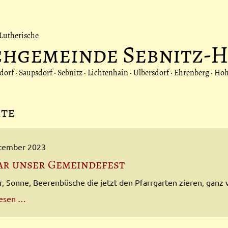
Lutherische
chgemeinde Sebnitz-
rf · Saupsdorf · Sebnitz · Lichtenhain · Ulbersdorf · Ehrenberg · Ho
hte
ptember 2023
ar unser Gemeindefest
 Sonne, Beerenbüsche die jetzt den Pfarrgarten zieren, ganz vi
So
lesen …
war
unser