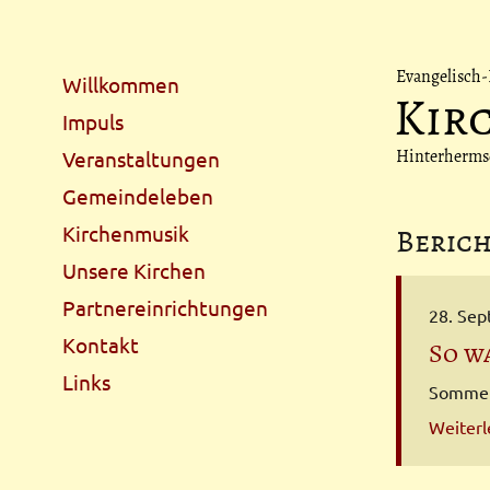
Navigation
Evangelisch-
Willkommen
Kir
überspringen
Impuls
Veranstaltungen
Hinterhermsdo
Gemeindeleben
Kirchenmusik
Beric
Unsere Kirchen
Partnereinrichtungen
28. Se
Kontakt
So w
Links
Sommer,
Weiter