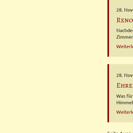
28. No
Reno
Nachdem
Zimmer 
Weiter
28. No
Ehre
Was für
Himmel.
Weiter
Seite 4 von