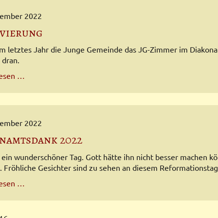
vember 2022
vierung
 letztes Jahr die Junge Gemeinde das JG-Zimmer im Diakonat S
dran.
Renovierung
lesen …
vember 2022
namtsdank 2022
 ein wunderschöner Tag. Gott hätte ihn nicht besser machen k
 Fröhliche Gesichter sind zu sehen an diesem Reformationstag
Ehrenamtsdank
lesen …
2022
 16