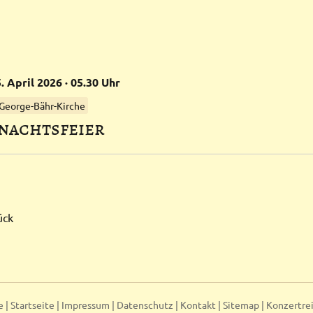
.
April
2026
· 05.30 Uhr
 George-Bähr-Kirche
nachts­feier
ück
e |
Startseite
|
Impressum
|
Datenschutz
|
Kontakt
|
Sitemap
|
Konzertre