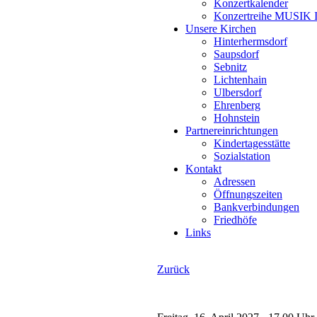
Konzertkalender
Konzertreihe MUSI
Unsere Kirchen
Hinterhermsdorf
Saupsdorf
Sebnitz
Lichtenhain
Ulbersdorf
Ehrenberg
Hohnstein
Partnereinrichtungen
Kindertagesstätte
Sozialstation
Kontakt
Adressen
Öffnungszeiten
Bankverbindungen
Friedhöfe
Links
Zurück