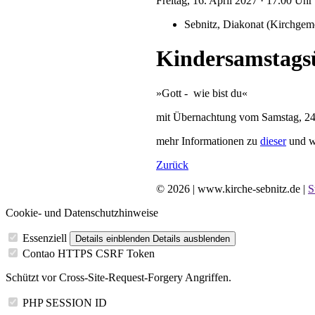
Freitag,
16.
April
2027
· 17.00 Uhr
Sebnitz, Diakonat (Kirch­geme
Kindersamstags
»Gott - wie bist du«
mit Übernachtung vom Samstag, 24
mehr Informationen zu
dieser
und we
Zurück
© 2026 | www.kirche-sebnitz.de |
S
Cookie- und Datenschutzhinweise
Essenziell
Details einblenden
Details ausblenden
Contao HTTPS CSRF Token
Schützt vor Cross-Site-Request-Forgery Angriffen.
PHP SESSION ID