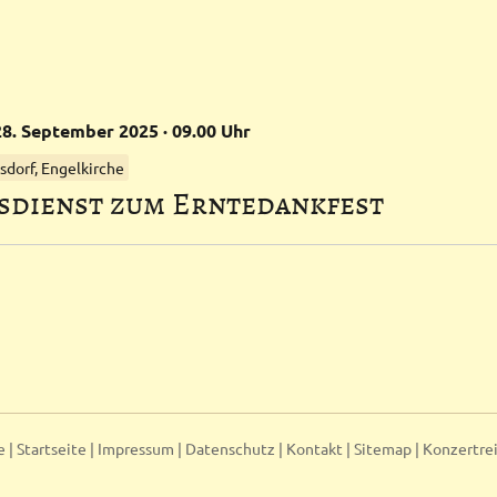
28.
September
2025
· 09.00 Uhr
dorf, Engelkirche
­dienst zum Ernte­dank­fest
e |
Startseite
|
Impressum
|
Datenschutz
|
Kontakt
|
Sitemap
|
Konzertre