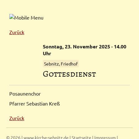
Zurück
Sonntag,
23.
November
2025
· 14.00
Uhr
Sebnitz, Friedhof
Gottes­dienst
Posaunenchor
Pfarrer Sebastian Kreß
Zurück
© 2026 | www.kirche-sebnitz.de |
Startseite
|
Impressum
|