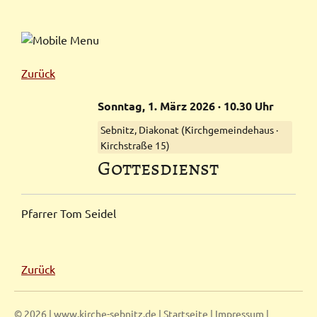
Zurück
Sonntag,
1.
März
2026
· 10.30 Uhr
Sebnitz, Diakonat (Kirch­gemeinde­haus ·
Kirchstraße 15)
Gottes­dienst
Pfarrer Tom Seidel
Zurück
© 2026 | www.kirche-sebnitz.de |
Startseite
|
Impressum
|