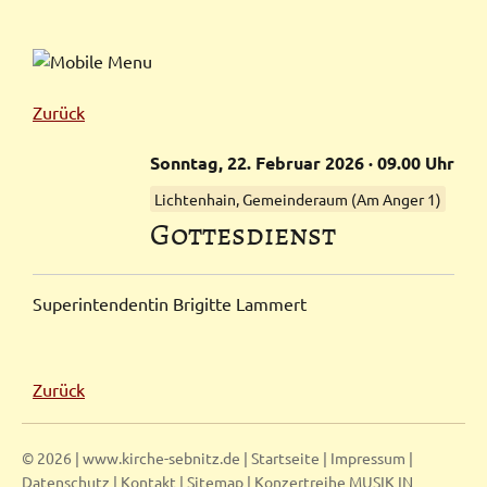
Zurück
Sonntag,
22.
Februar
2026
· 09.00 Uhr
Lichtenhain, Gemeinderaum (Am Anger 1)
Gottes­dienst
Super­inten­dentin Brigitte Lammert
Zurück
© 2026 | www.kirche-sebnitz.de |
Startseite
|
Impressum
|
Datenschutz
|
Kontakt
|
Sitemap
|
Konzertreihe MUSIK IN