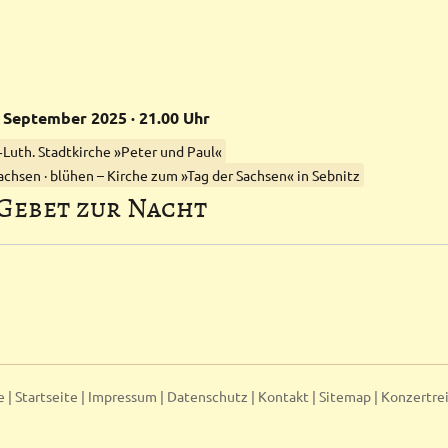
September
2025
· 21.00 Uhr
.‑Luth. Stadtkirche »Peter und Paul«
achsen · blühen – Kirche zum »Tag der Sachsen« in Sebnitz
-Gebet zur Nacht
e |
Startseite
|
Impressum
|
Datenschutz
|
Kontakt
|
Sitemap
|
Konzertre