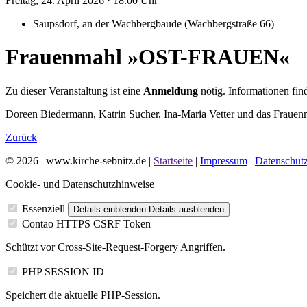
Freitag,
24.
April
2026
· 18.00 Uhr
Saupsdorf, an der Wachbergbaude (Wachbergstraße 66)
Frauenmahl »OST-FRAUEN«
Zu dieser Veranstaltung ist eine
Anmeldung
nötig. Informationen fi
Doreen Bieder­mann, Katrin Sucher, Ina-Maria Vetter und das Frauen­
Zurück
© 2026 | www.kirche-sebnitz.de |
Startseite
|
Impressum
|
Datenschut
Cookie- und Datenschutzhinweise
Essenziell
Details einblenden
Details ausblenden
Contao HTTPS CSRF Token
Schützt vor Cross-Site-Request-Forgery Angriffen.
PHP SESSION ID
Speichert die aktuelle PHP-Session.