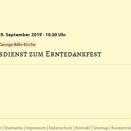
29.
September
2019
· 10.30 Uhr
 George-Bähr-Kirche
sdienst zum Erntedankfest
e |
Startseite
|
Impressum
|
Datenschutz
|
Kontakt
|
Sitemap
|
Konzertre