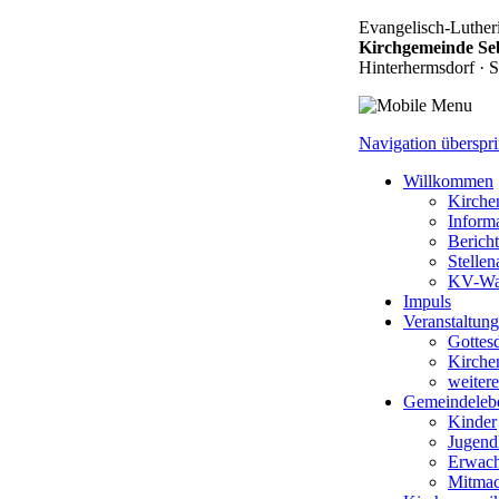
Evangelisch-Luther
Kirchgemeinde Se
Hinterhermsdorf · S
Navigation überspr
Willkommen
Kirchen
Inform
Berich
Stelle
KV-Wa
Impuls
Veranstaltun
Gottesd
Kirche
weitere
Gemeindeleb
Kinder
Jugend
Erwac
Mitma