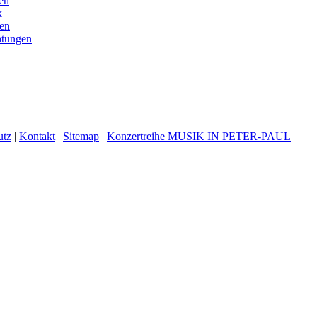
en
k
en
htungen
utz
|
Kontakt
|
Sitemap
|
Konzertreihe MUSIK IN PETER-PAUL