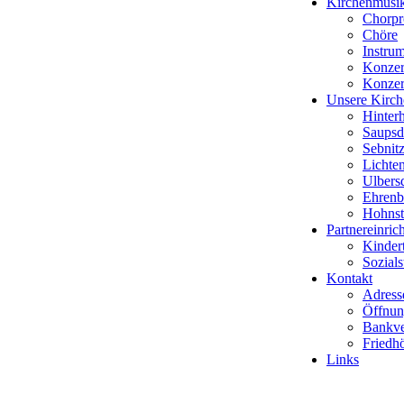
Kirchenmusi
Chorpr
Chöre
Instrum
Konzer
Konze
Unsere Kirch
Hinter
Saupsd
Sebnit
Lichte
Ulbers
Ehrenb
Hohnst
Partnereinric
Kindert
Sozials
Kontakt
Adress
Öffnun
Bankve
Friedh
Links