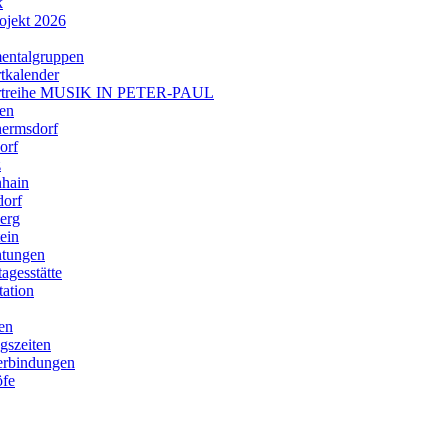
k
ojekt 2026
ental­gruppen
tkalender
rtreihe MUSIK IN PETER‑PAUL
en
hermsdorf
orf
z
nhain
dorf
erg
ein
htungen
agesstätte
tation
en
gszeiten
rbindungen
öfe