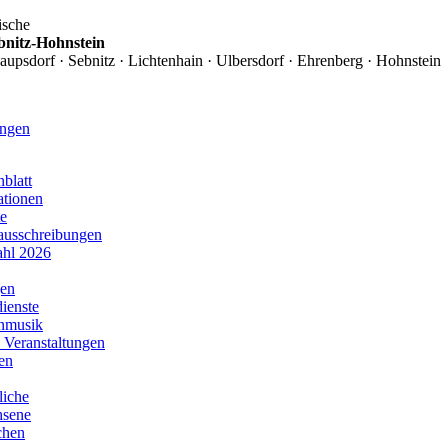
ische
bnitz-Hohnstein
aupsdorf · Sebnitz · Lichtenhain · Ulbersdorf · Ehrenberg · Hohnstein
ingen
blatt
ationen
te
nausschreibungen
hl 2026
gen
ienste
nmusik
 Veranstaltungen
en
liche
hsene
chen