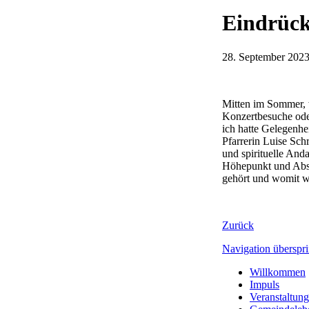
Eindrück
28. September 202
Mitten im Sommer, w
Konzertbesuche oder
ich hatte Gelegenhe
Pfarrerin Luise Sch
und spirituelle And
Höhepunkt und Absch
gehört und womit wi
Zurück
Navigation überspr
Willkommen
Impuls
Veranstaltun