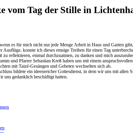
e vom Tag der Stille in Lichtenh
3
enn es für mich nicht nur jede Menge Arbeit in Haus und Garten gibt
 Ausflüge, konnte ich dieses emsige Treiben für einen Tag unterbrechen
it zu reflektieren, einmal durchzuatmen, zu danken und mich auszuruhe
ramm und Pfarrer Sebastian Kreß haben uns mit einem anspruchsvollen G
achten mit Taizé-Gesängen und Gebeten wechselten sich ab.
luss bildete ein ideenreicher Gottesdienst, in dem wir uns mit allen
r uns gedanklich beschäftigt hatten.
ingen
gen