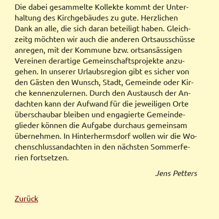
Die da­bei ge­sam­melte Kollekte kommt der Unter­
hal­tung des Kirch­ge­bäu­des zu gute. Herz­li­chen
Dank an alle, die sich daran be­tei­ligt ha­ben. Gleich­
zeitg möch­ten wir auch die an­de­ren Orts­aus­schüsse
an­re­gen, mit der Kommune bzw. orts­an­sässigen
Vereinen der­ar­tige Ge­mein­schafts­pro­jekte an­zu­
gehen. In unserer Url­aubs­re­gion gibt es sicher von
den Gästen den Wunsch, Stadt, Ge­mein­de oder Kir­
che kennen­zu­lern­en. Durch den Aus­tausch der An­
dach­ten kann der Auf­wand für die je­wei­li­gen Or­te
über­schau­bar blei­ben und en­ga­gierte Ge­mein­de­
glie­der können die Auf­gabe durch­aus ge­mein­sam
über­neh­men. In Hin­ter­herms­dorf wollen wir die Wo­
chen­schluss­an­dach­ten in den näch­sten Som­mer­fe­
rien fort­setzen.
Jens Petters
Zurück