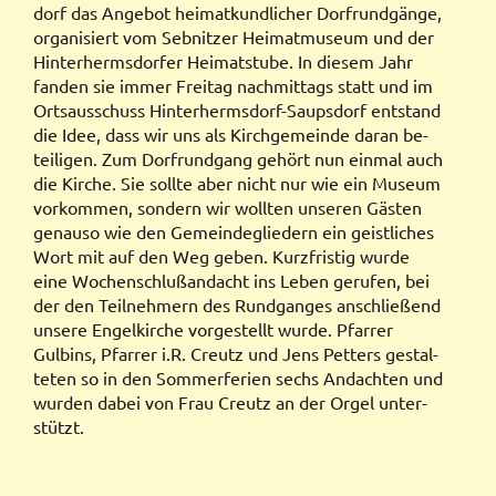
dorf das An­ge­bot hei­mat­kund­
li­cher Dorf­rund­gänge,
or­ga­ni­siert vom
Seb­nitzer Hei­mat­mu­seum und der
Hin­
ter­herms­dor­fer Hei­mat­stu­be. In die­sem
Jahr
fan­den sie immer Frei­tag nach­mit
tags statt und im
Orts­aus­schuss Hin­ter­
herms­dorf-Saups­dorf ent­stand
die Idee,
dass wir uns als Kirch­ge­mein­de daran
be­
tei­li­gen.
Zum Dorf­rund­gang ge­hört nun ein­mal
auch
die Kir­che. Sie sollte aber nicht nur
wie ein Museum
vor­kom­men, son­dern
wir woll­ten un­se­ren Gäs­ten
ge­nau­so wie
den
Ge­mein­de­glie­dern
ein
geist­liches
Wort mit auf den Weg geben. Kurz­fris­
tig
wur­de
eine
Wochen­schluß­an­dacht
ins Le­ben ge­ru­fen, bei
der den Teil­neh­
mern
des
Rund­ganges
an­schlie­ßend
unsere
Engel­kirche
vor­ge­stellt
wurde.
Pfarrer
Gulbins, Pfarrer i.R. Creutz und
Jens Petters ge­stal­
te­ten so in den Som­
mer­fe­rien sechs An­dach­ten und
wur­den
da­bei von Frau Creutz an der Or­gel un
ter­
stützt.