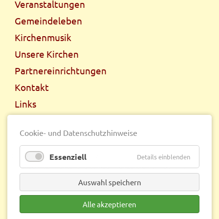
Veranstaltungen
Gemeindeleben
Kirchenmusik
Unsere Kirchen
Partnereinrichtungen
Kontakt
Links
Cookie- und Datenschutzhinweise
© 2026 | www.kirche-sebnitz.de |
Startseite
|
Impressum
|
Essenziell
Details einblenden
Datenschutz
|
Kontakt
|
Sitemap
|
Konzertreihe MUSIK IN
PETER-PAUL
Auswahl speichern
Alle akzeptieren