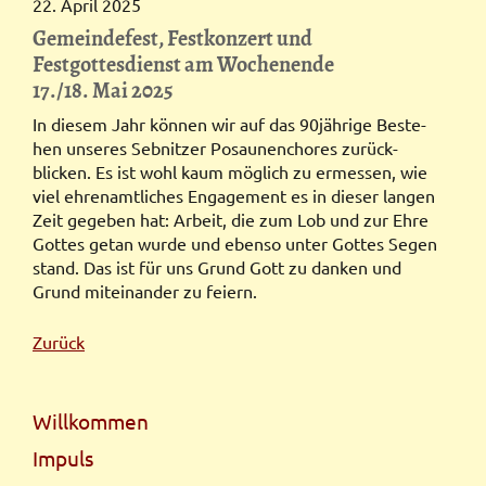
22. April 2025
Gemeindefest, Festkonzert und
Festgottesdienst am Wochenende
17./18. Mai 2025
In diesem Jahr können wir auf das 90jährige Beste­
hen unseres Sebnitzer Posaunen­chores zurück­
blicken. Es ist wohl kaum mög­lich zu ermessen, wie
viel ehren­amt­liches Enga­ge­ment es in die­ser langen
Zeit gege­ben hat: Arbeit, die zum Lob und zur Ehre
Gottes getan wurde und ebenso unter Gottes Segen
stand. Das ist für uns Grund Gott zu dan­ken und
Grund mit­einan­der zu feiern.
Zurück
Navigation
Willkommen
überspringen
Impuls